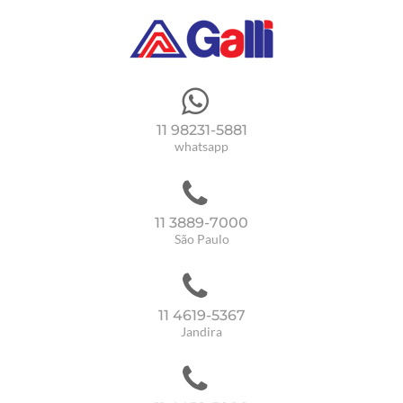
11 98231-5881
whatsapp
11 3889-7000
São Paulo
11 4619-5367
Jandira