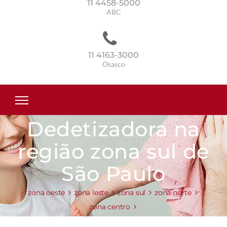
11 4458-5000
ABC
11 4163-3000
Osasco
Dedetizadora na
região zona sul de
São Paulo
zona oeste
zona leste
zona sul
zona norte
zona centro