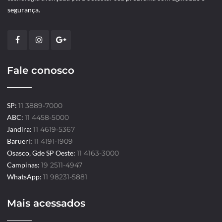
segurança.
Fale conosco
SP:
11 3889-7000
ABC:
11 4458-5000
Jandira:
11 4619-5367
Barueri:
11 4191-1909
Osasco, Gde SP Oeste:
11 4163-3000
Campinas:
19 2511-4947
WhatsApp:
11 98231-5881
Mais acessados