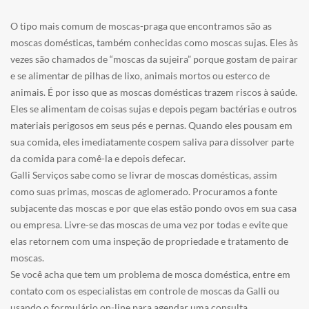
O tipo mais comum de moscas-praga que encontramos são as
moscas domésticas, também conhecidas como moscas sujas. Eles às
vezes são chamados de “moscas da sujeira” porque gostam de pairar
e se alimentar de pilhas de lixo, animais mortos ou esterco de
animais. É por isso que as moscas domésticas trazem riscos à saúde.
Eles se alimentam de coisas sujas e depois pegam bactérias e outros
materiais perigosos em seus pés e pernas. Quando eles pousam em
sua comida, eles imediatamente cospem saliva para dissolver parte
da comida para comê-la e depois defecar.
Galli Serviços sabe como se livrar de moscas domésticas, assim
como suas primas, moscas de aglomerado. Procuramos a fonte
subjacente das moscas e por que elas estão pondo ovos em sua casa
ou empresa. Livre-se das moscas de uma vez por todas e evite que
elas retornem com uma inspeção de propriedade e tratamento de
moscas.
Se você acha que tem um problema de mosca doméstica, entre em
contato com os especialistas em controle de moscas da Galli ou
usando o formulário on-line para agendar uma consulta.