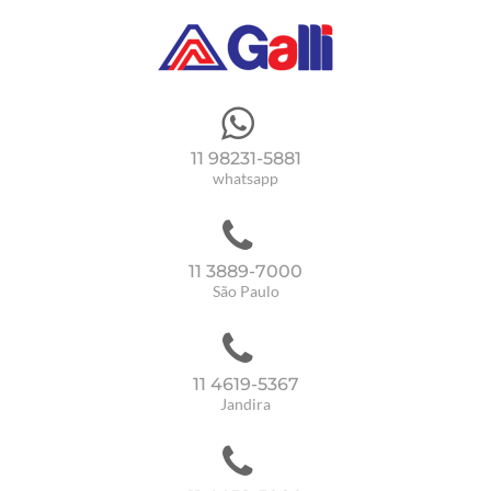
11 98231-5881
whatsapp
11 3889-7000
São Paulo
11 4619-5367
Jandira