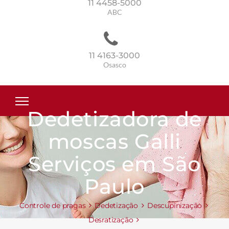
11 4458-5000
ABC
11 4163-3000
Osasco
Dedetizadora de
moscas Galli
Serviços em São
Paulo
Controle de pragas
Dedetização
Descupinização
Desratização