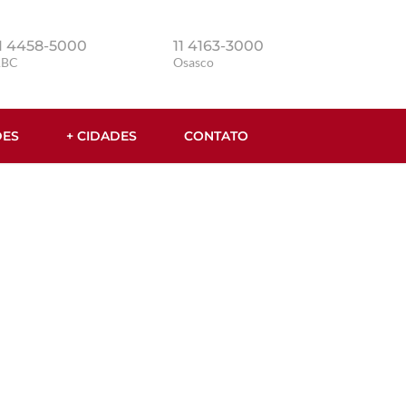
1 4458-5000
11 4163-3000
ABC
Osasco
DES
+ CIDADES
CONTATO
ABC em São Paulo