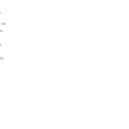
,
r os
s,
,
es,