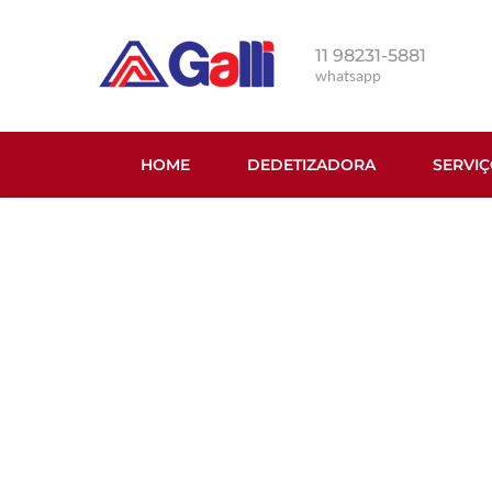
11 98231-5881
whatsapp
HOME
DEDETIZADORA
SERVI
Dedetizadora na