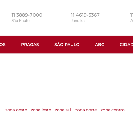
11 3889-7000
11 4619-5367
1
São Paulo
Jandira
ÇOS
PRAGAS
SÃO PAULO
ABC
CIDA
 região Diadema no 
zona oeste
zona leste
zona sul
zona norte
zona centro